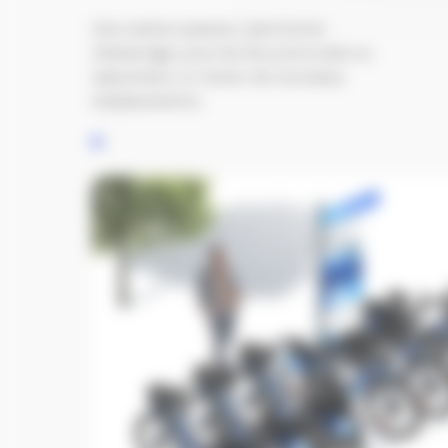
Une station passive, sans borne
d'amarrage, pour les flux ponctuels ou
saisonniers, et tester de nouveaux
emplacements.