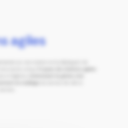
s agiles
emande sur une station en la déplaçant de
 nous avons conçu
3 types de stations agiles
es et légères,
minimisant le génie civil
,
ement le maillage
du service de vélo à
service.