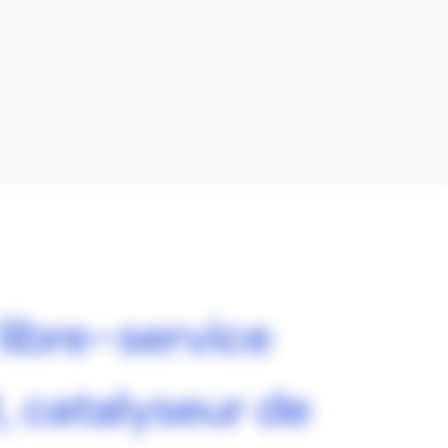
 libre-service
t, catalyseur de