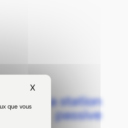
X
Masquer le bandeau de
La station
eux que vous
passive