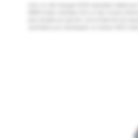
Avec un vélo français 100% réparable réalisé pa
MISM à Saint-Herblain (44), et des totems d’info
plus durable du marché. Livré à l’identité de marqu
optimales pour développer un réseau VAELS dans