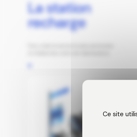
La station
recharge
Pour créer le service le plus autonome
et réduire les coûts de maintenance.
Ce site uti