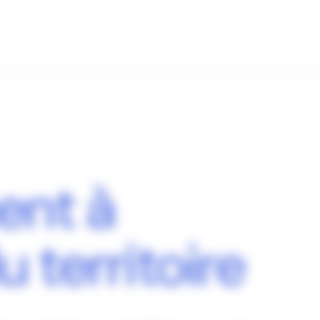
ent à
u territoire