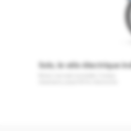
Solo, le vélo électrique in
Moteur roue avant accessible, 3 niveaux
d'assistance, jusqu'à 90 km d'autonomie