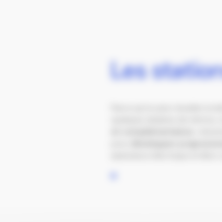
Les station
Parce qu’on peut doubler la d
quelques dizaines de mètres,
et complémentaires
, robust
pour
développer progressiv
assistance électrique en libre-