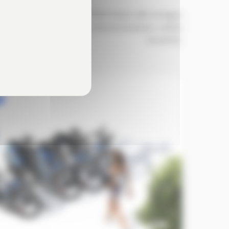
Sans raccord électrique, elle s'intègre
à tout type d'environnement, même
en pente.