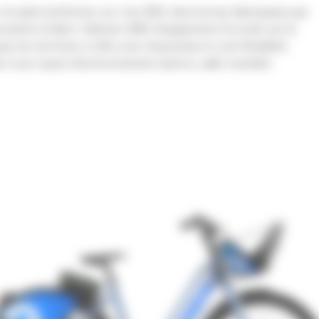
r Arcade à la Roche-sur-Yon (85), des bornes fabriquées par
rmation à Saint-Clément (89), l’équipement Ecovelo est le
e du territoire, il offre une robustesse et une flexibilité
 tous types d’environnement (pentu, salin, humide).