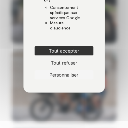
Consentement
spécifique aux
services Google
Mesure
d'audience
Tout accepter
Tout refuser
Personnaliser